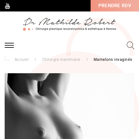
PRENDRE RDV
Accueil
I
Chirurgie mammaire
I
Mamelons invaginés